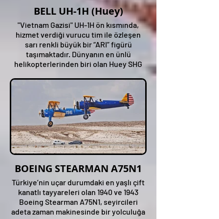
BELL UH-1H (Huey)
"Vietnam Gazisi" UH-1H ön kısmında,
hizmet verdiği vurucu tim ile özleşen
sarı renkli büyük bir “ARI” figürü
taşımaktadır. Dünyanın en ünlü
helikopterlerinden biri olan Huey SHG
Airshow'da!
BOEING STEARMAN A75N1
Türkiye’nin uçar durumdaki en yaşlı çift
kanatlı tayyareleri olan 1940 ve 1943
Boeing Stearman A75N1, seyircileri
adeta zaman makinesinde bir yolculuğa