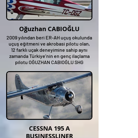
Oğuzhan CABIOĞLU
2009 yılından beri ER-AH uçuş okulunda
uçuş eğitmeni ve akrobasi pilotu olan,
12 farklı uçak deneyimine sahip aynı
zamanda Türkiye’nin en genç ilaçlama
pilotu OĞUZHAN CABIOĞLU SHG
Airshow 2024’te EXTRA 300L Akrobasi
uçağı ile sizlerle buluşacak.
CESSNA 195 A
BUSINESSLINER