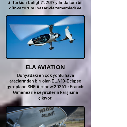
3 "Turkish Delight", 2017 yılında tam bir
dünya turunu başarıyla tamamladı ve
"dünyayı dolaşan en yaşlı uçak" ünvanını
aldı.
SHG Airshow'de sizlere çok tatlı anlar
yaşatacak.
ELA AVIATION
Dünya'daki en çok yönlü hava
araçlarından biri olan ELA 10-Eclipse
gyroplane SHG Airshow 2024'te Francis
Giménez ile seyircilerin karşısına
çıkıyor.