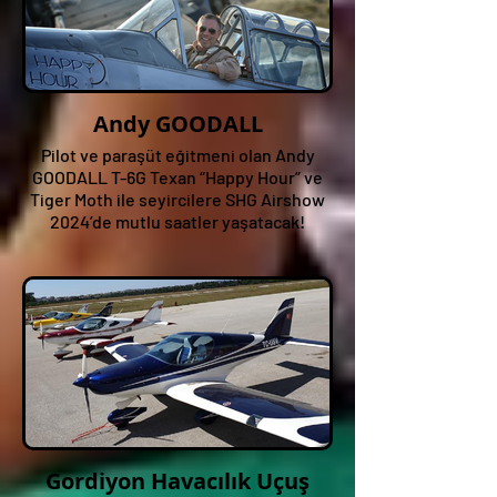
Andy GOODALL
Pilot ve paraşüt eğitmeni olan Andy
GOODALL T-6G Texan “Happy Hour” ve
Tiger Moth ile seyircilere SHG Airshow
2024’de mutlu saatler yaşatacak!
Gordiyon Havacılık Uçuş