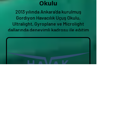
Okulu
2013 yılında Ankara'da kurulmuş
Gordiyon Havacılık Uçuş Okulu,
Ultralight, Gyroplane ve Microlight
dallarında deneyimli kadrosu ile eğitim
vermekte ve Bristell firmasının Türkiye
temsilcisidir.
HAVAK
1994 yılında kurulan HAVAK – Türk Sivil
Havacılığını Geliştirme Vakfı, Uçuş Okulu
ile birlikte SHG Airshow 2024'te!