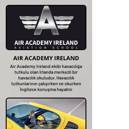
bilgi birikimlerini ortaya koyarak
oluşturduğu tüm gökyüzü tutkunlarını
gökyüzü ile buluşturmayı hedefleyen
7’den 70’e isteyen herkese uçmayı
öğreten bir uçuş okuludur.
AIR ACADEMY IRELAND
Air Academy Ireland ekibi havacılığa
tutkulu olan İrlanda merkezli bir
havacılık okuludur. Havacılık
tutkunlarının çalışırken ve okurken
İngilizce konuşma hayalini
gerçekleştirmelerine yardımcı oluyoruz.