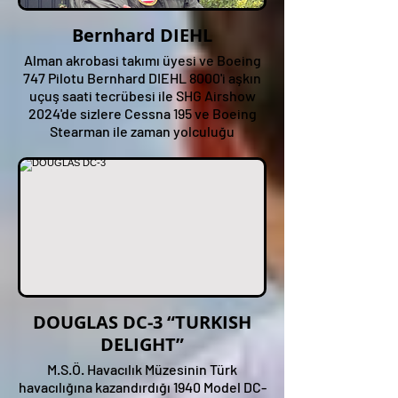
Bernhard DIEHL
Alman akrobasi takımı üyesi ve Boeing
747 Pilotu Bernhard DIEHL 8000'i aşkın
uçuş saati tecrübesi ile SHG Airshow
2024'de sizlere Cessna 195 ve Boeing
Stearman ile zaman yolculuğu
yaşatacak.
DOUGLAS DC-3 “TURKISH
DELIGHT”
M.S.Ö. Havacılık Müzesinin Türk
havacılığına kazandırdığı 1940 Model DC-