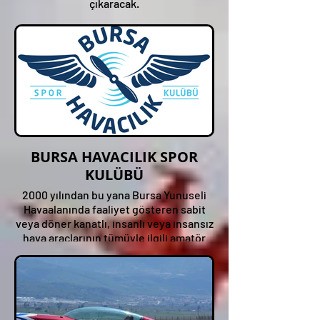
çıkaracak.
BURSA HAVACILIK SPOR
KULÜBÜ
2000 yılından bu yana Bursa Yunuseli
Havaalanında faaliyet gösteren sabit
veya döner kanatlı, insanlı veya insansız
hava araçlarının tümüyle ilgili amatör
sportif faaliyet gösteren ve havacılığın
sevdirilmesi ve yaygınlaştırılması
amaçlayan Bursa Havacılık Spor Kulübü
SHG Airshow 2024'te!